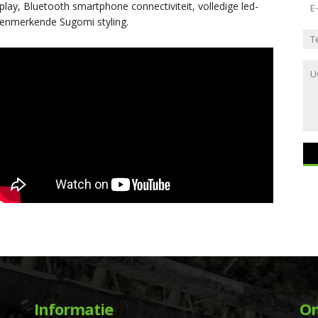
play, Bluetooth smartphone connectiviteit, volledige led-
 kenmerkende Sugomi styling.
Informatie
On