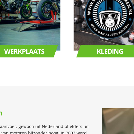
WERKPLAATS
KLEDING
n
aanvoer, gewoon uit Nederland of elders uit
eit van motoren bijzonder hoog! In 2003 werd