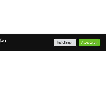
kken
Instellingen
Accepteren
tvang onze nieuwsbrief