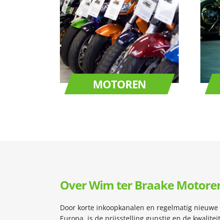
MOTOREN
Over Wim ter Braake Motore
Door korte inkoopkanalen en regelmatig nieuwe 
Europa, is de prijsstelling gunstig en de kwalit