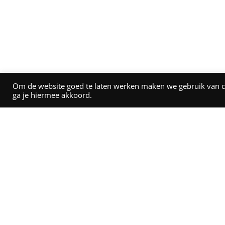
Om de website goed te laten werken maken we gebruik van coo
ga je hiermee akkoord.
Over Wim ter Braake
Nijverheidsweg 8, 7948 NE Nijeveen
0522 49 22 55
,
info@terbraake.nl
IBAN: NL79 RABO 0131 0822 99
BIC: RABONL2U