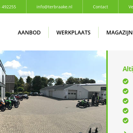
- 492255
info@terbraake.nl
Contact
Ve
AANBOD
WERKPLAATS
MAGAZIJN
Alt