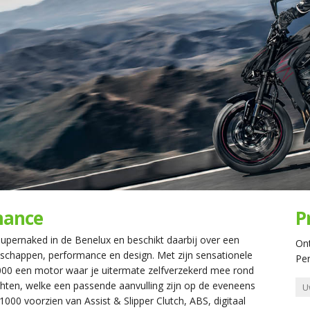
mance
P
upernaked in de Benelux en beschikt daarbij over een
On
enschappen, performance en design. Met zijn sensationele
Per
 Z1000 een motor waar je uitermate zelfverzekerd mee rond
lichten, welke een passende aanvulling zijn op de eveneens
000 voorzien van Assist & Slipper Clutch, ABS, digitaal