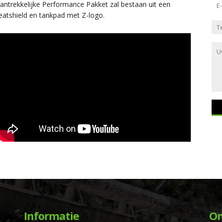
 aantrekkelijke Performance Pakket zal bestaan uit een
heatshield en tankpad met Z-logo.
Informatie
On