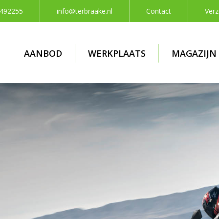
 492255
info@terbraake.nl
Contact
Verz
AANBOD
WERKPLAATS
MAGAZIJN