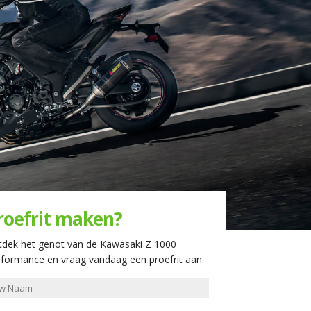
roefrit maken?
tdek het genot van de Kawasaki Z 1000
formance en vraag vandaag een proefrit aan.