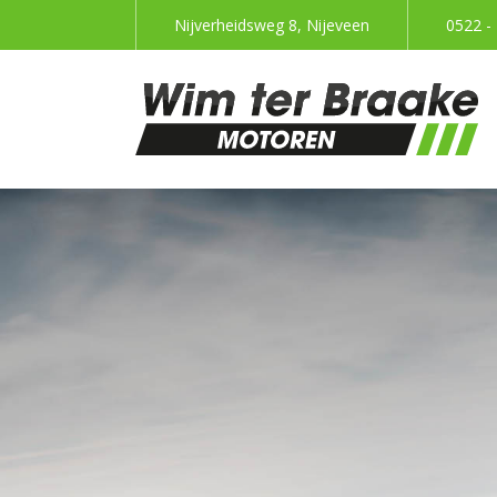
Nijverheidsweg 8, Nijeveen
0522 -