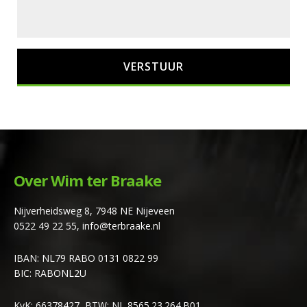
Over Wim ter Braake
Nijverheidsweg 8, 7948 NE Nijeveen
0522 49 22 55
,
info@terbraake.nl
IBAN: NL79 RABO 0131 0822 99
BIC: RABONL2U
KvK: 66378427, BTW: NL 8565.23.264.B01