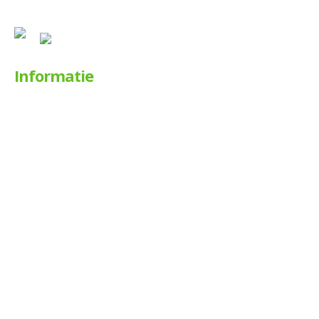
KvK: 66378427, BTW: NL 8565.23.264.B01
Informatie
Motor occasions
Motor huren
Werkplaats
Over ons
Financiering
Motorverzekering
Winterstalling motor
Nieuws
Contact