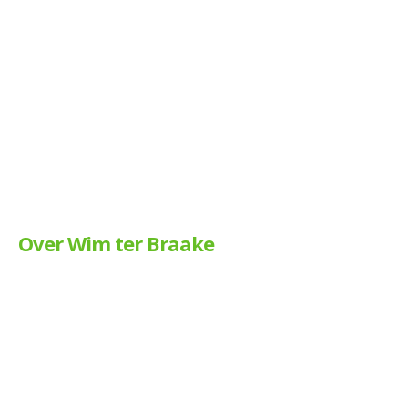
Over Wim ter Braake
Nijverheidsweg 8, 7948 NE Nijeveen
0522 49 22 55
,
info@terbraake.nl
IBAN: NL79 RABO 0131 0822 99
BIC: RABONL2U